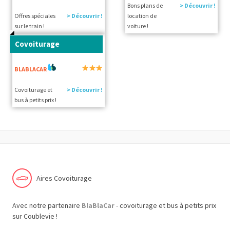
Bons plans de
> Découvrir !
Offres spéciales
> Découvrir !
location de
sur le train !
voiture !
Covoiturage
BLABLACAR
Covoiturage et
> Découvrir !
bus à petits prix !
Aires Covoiturage
Avec notre partenaire
BlaBlaCar
- covoiturage et bus à petits prix
sur Coublevie !