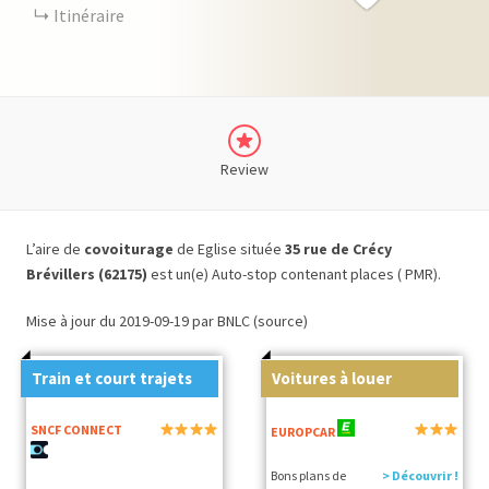
Itinéraire
Review
L’aire de
covoiturage
de Eglise située
35 rue de Crécy
Brévillers (62175)
est un(e) Auto-stop contenant places ( PMR).
Mise à jour du 2019-09-19 par BNLC (source)
Train et court trajets
Voitures à louer
SNCF CONNECT
EUROPCAR
Bons plans de
> Découvrir !