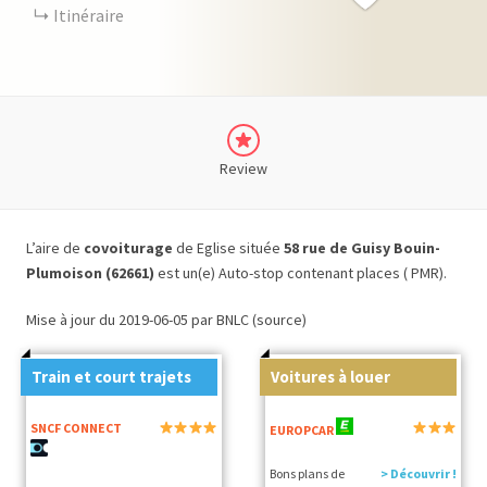
Itinéraire
Review
L’aire de
covoiturage
de Eglise située
58 rue de Guisy Bouin-
Plumoison (62661)
est un(e) Auto-stop contenant places ( PMR).
Mise à jour du 2019-06-05 par BNLC (source)
Train et court trajets
Voitures à louer
SNCF CONNECT
EUROPCAR
Bons plans de
> Découvrir !