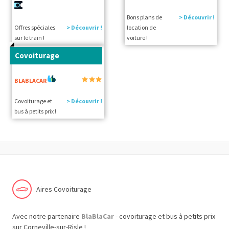
Bons plans de
> Découvrir !
Offres spéciales
> Découvrir !
location de
sur le train !
voiture !
Covoiturage
BLABLACAR
Covoiturage et
> Découvrir !
bus à petits prix !
Aires Covoiturage
Avec notre partenaire
BlaBlaCar
- covoiturage et bus à petits prix
sur Corneville-sur-Risle !