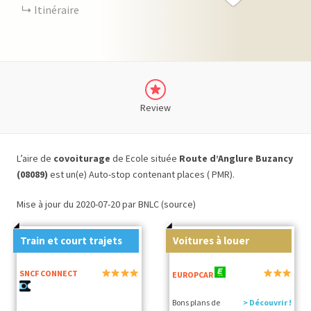
Itinéraire
Review
L’aire de
covoiturage
de Ecole située
Route d’Anglure Buzancy
(08089)
est un(e) Auto-stop contenant places ( PMR).
Mise à jour du 2020-07-20 par BNLC (source)
Train et court trajets
Voitures à louer
SNCF CONNECT
EUROPCAR
Bons plans de
> Découvrir !