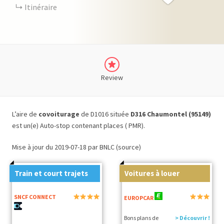
Itinéraire
Review
L’aire de
covoiturage
de D1016 située
D316 Chaumontel (95149)
est un(e) Auto-stop contenant places ( PMR).
Mise à jour du 2019-07-18 par BNLC (source)
Train et court trajets
Voitures à louer
SNCF CONNECT
EUROPCAR
Bons plans de
> Découvrir !