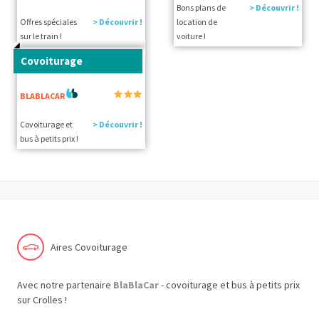
Bons plans de
> Découvrir !
Offres spéciales
> Découvrir !
location de
sur le train !
voiture !
Covoiturage
BLABLACAR
Covoiturage et
> Découvrir !
bus à petits prix !
Aires Covoiturage
Avec notre partenaire
BlaBlaCar
- covoiturage et bus à petits prix
sur Crolles !