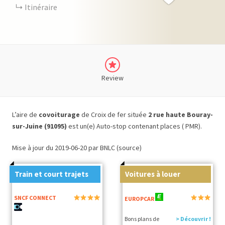
Itinéraire
Review
L’aire de
covoiturage
de Croix de fer située
2 rue haute Bouray-
sur-Juine (91095)
est un(e) Auto-stop contenant places ( PMR).
Mise à jour du 2019-06-20 par BNLC (source)
Train et court trajets
Voitures à louer
SNCF CONNECT
EUROPCAR
Bons plans de
> Découvrir !