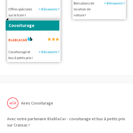
Bons plans de
> Découvrir !
Offres spéciales
> Découvrir !
location de
sur le train !
voiture !
Covoiturage
BLABLACAR
Covoiturage et
> Découvrir !
bus à petits prix !
Aires Covoiturage
Avec notre partenaire
BlaBlaCar
- covoiturage et bus à petits prix
sur Cransac !