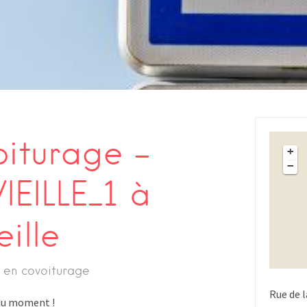
oiturage –
+
−
EILLE_1 à
ille
 en covoiturage
Rue de l
s du moment !