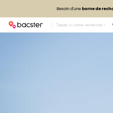
Besoin d'une
borne de rech