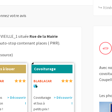
Itiné
nnez votre avis
VIEILLE_1 située
Rue de la Mairie
Auto-stop contenant places ( PMR).
(source)
Avec no
s à louer
Covoiturage
covoitu
Coupell
AR
BLABLACAR
Les ph
ns
> Découvrir
Covoiturage
> Découvrir
ion
!
et bus à
!
e !
petits prix !