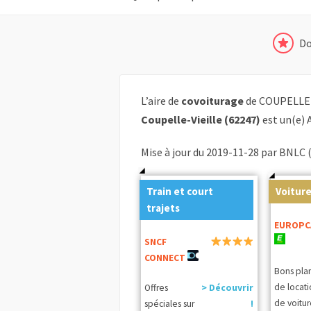
Do
L’aire de
covoiturage
de COUPELLE 
Coupelle-Vieille (62247)
est un(e) 
Mise à jour du 2019-11-28 par BNLC 
Train et court
Voiture
trajets
EUROPC
SNCF
CONNECT
Bons pla
de locat
Offres
> Découvrir
de voitur
spéciales sur
!