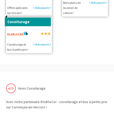
Bons plans de
> Découvrir !
Offres spéciales
> Découvrir !
location de
sur le train !
voiture !
Covoiturage
BLABLACAR
Covoiturage et
> Découvrir !
bus à petits prix !
Aires Covoiturage
Avec notre partenaire
BlaBlaCar
- covoiturage et bus à petits prix
sur Corrençon-en-Vercors !