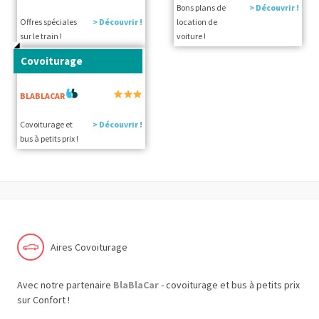
Bons plans de
> Découvrir !
Offres spéciales
> Découvrir !
location de
sur le train !
voiture !
Covoiturage
BLABLACAR
Covoiturage et
> Découvrir !
bus à petits prix !
Aires Covoiturage
Avec notre partenaire
BlaBlaCar
- covoiturage et bus à petits prix
sur Confort !