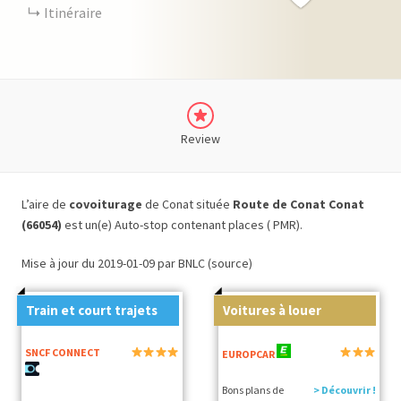
Itinéraire
Review
L’aire de
covoiturage
de Conat située
Route de Conat Conat
(66054)
est un(e) Auto-stop contenant places ( PMR).
Mise à jour du 2019-01-09 par BNLC (source)
Train et court trajets
Voitures à louer
SNCF CONNECT
EUROPCAR
Bons plans de
> Découvrir !