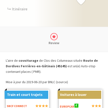
Itinéraire
Review
L’aire de
covoiturage
de Clos des Columeaux située
Route de
Dordives Ferrières-en-Gâtinais (45145)
est un(e) Auto-stop
contenant places ( PMR).
Mise à jour du 2019-06-20 par BNLC (source)
Train et court trajets
Voitures à louer
SNCF CONNECT
EUROPCAR