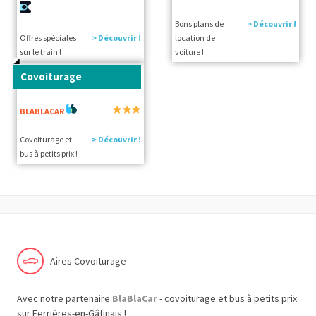
Bons plans de
> Découvrir !
Offres spéciales
> Découvrir !
location de
sur le train !
voiture !
Covoiturage
BLABLACAR
Covoiturage et
> Découvrir !
bus à petits prix !
Aires Covoiturage
Avec notre partenaire
BlaBlaCar
- covoiturage et bus à petits prix
sur Ferrières-en-Gâtinais !