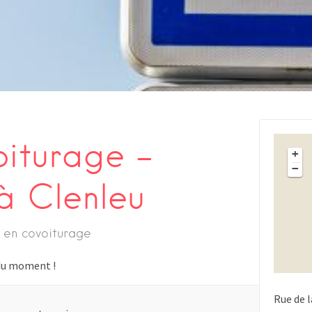
oiturage –
+
−
à Clenleu
 en covoiturage
s du moment !
Rue de 