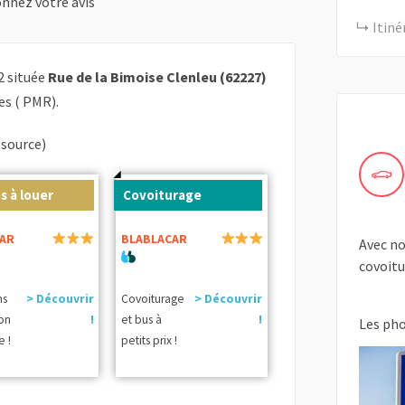
nnez votre avis
Itiné
 située
Rue de la Bimoise Clenleu (62227)
es ( PMR).
(source)
s à louer
Covoiturage
AR
BLABLACAR
Avec no
covoitu
ns
> Découvrir
Covoiturage
> Découvrir
ion
!
et bus à
!
Les ph
e !
petits prix !