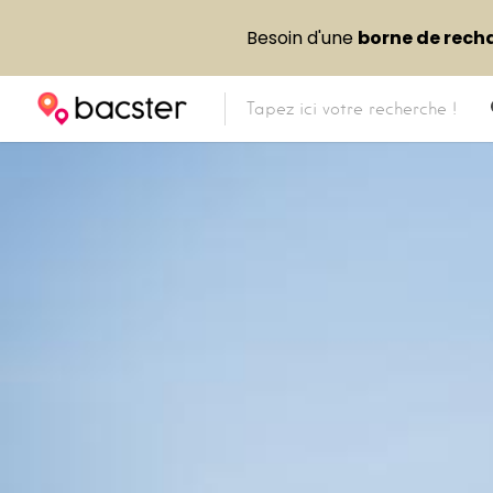
Besoin d'une
borne de rech