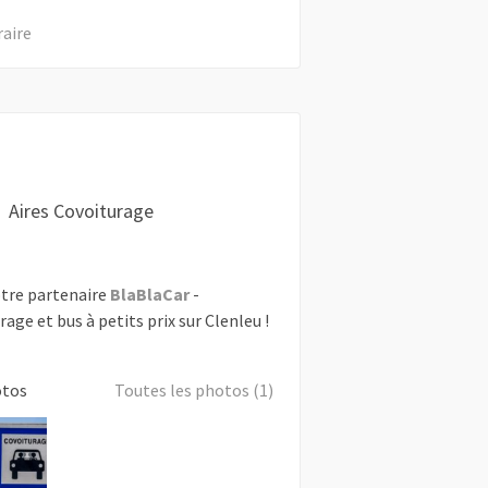
raire
Aires Covoiturage
tre partenaire
BlaBlaCar
-
rage et bus à petits prix sur Clenleu !
otos
Toutes les photos (1)