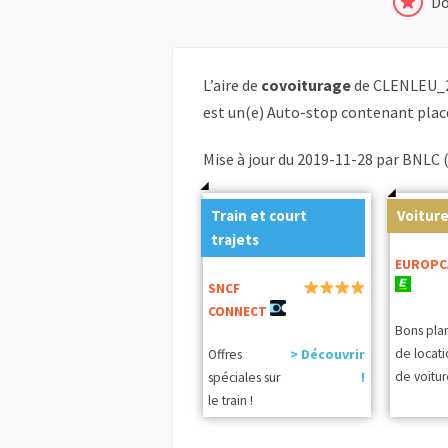
Do
L’aire de
covoiturage
de CLENLEU_2
est un(e) Auto-stop contenant plac
Mise à jour du 2019-11-28 par BNLC 
Train et court
Voiture
trajets
EUROPC
SNCF
CONNECT
Bons pla
de locat
Offres
> Découvrir
de voitur
spéciales sur
!
le train !