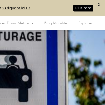
X
en
> Cliquant ici ! <
Plus tard
ices Trains Métros
Blog Mobilité
Explorer