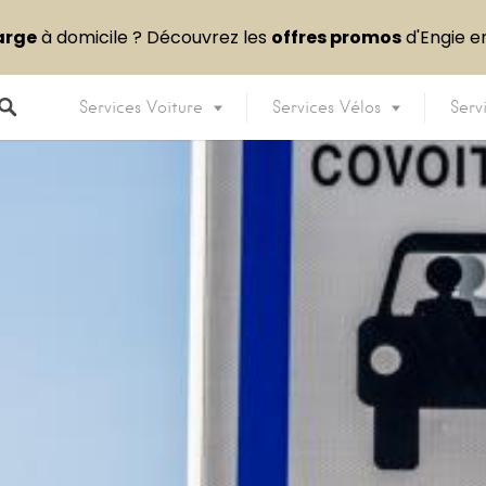
arge
à domicile ? Découvrez les
offres promos
d'Engie 
Services Voiture
Services Vélos
Serv