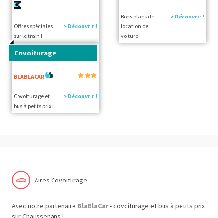
Bons plans de
> Découvrir !
Offres spéciales
> Découvrir !
location de
sur le train !
voiture !
Covoiturage
BLABLACAR
Covoiturage et
> Découvrir !
bus à petits prix !
Aires Covoiturage
Avec notre partenaire
BlaBlaCar
- covoiturage et bus à petits prix
sur Chaussenans !