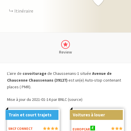
Itinéraire
Review
L’aire de
covoiturage
de Chaussenans-1 située
Avenue de
Chaucenne Chaussenans (39127)
est un(e) Auto-stop contenant
places ( PMR).
Mise à jour du 2021-01-14 par BNLC (source)
Train et court trajets
Voitures à louer
SNCF CONNECT
EUROPCAR