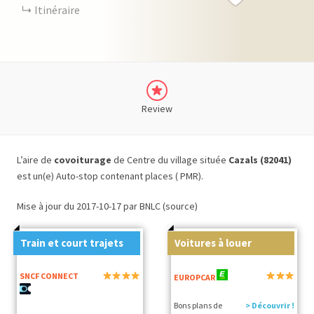
Itinéraire
Review
L’aire de
covoiturage
de Centre du village située
Cazals (82041)
est un(e) Auto-stop contenant places ( PMR).
Mise à jour du 2017-10-17 par BNLC (source)
Train et court trajets
Voitures à louer
SNCF CONNECT
EUROPCAR
Bons plans de
> Découvrir !