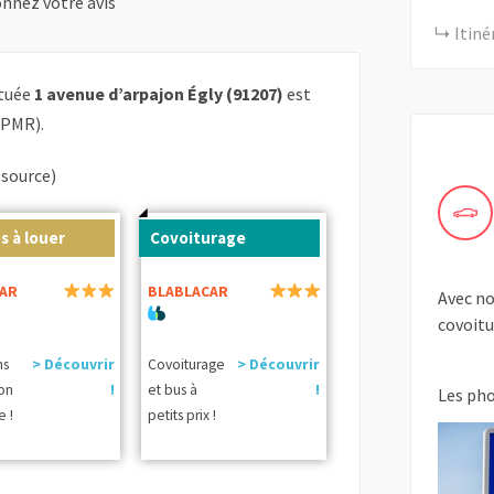
nnez votre avis
Itiné
ituée
1 avenue d’arpajon Égly (91207)
est
 PMR).
(source)
s à louer
Covoiturage
AR
BLABLACAR
Avec no
covoitu
ns
> Découvrir
Covoiturage
> Découvrir
ion
!
et bus à
!
Les ph
e !
petits prix !