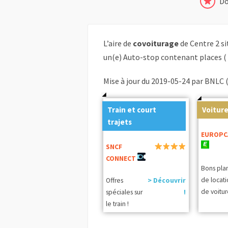
Do
L’aire de
covoiturage
de Centre 2 s
un(e) Auto-stop contenant places (
Mise à jour du 2019-05-24 par BNLC 
Train et court
Voiture
trajets
EUROPC
SNCF
CONNECT
Bons pla
de locat
Offres
> Découvrir
de voitur
spéciales sur
!
le train !