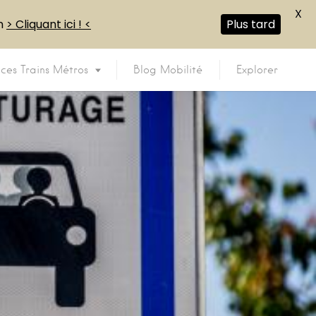
X
en
> Cliquant ici ! <
Plus tard
ices Trains Métros
Blog Mobilité
Explorer