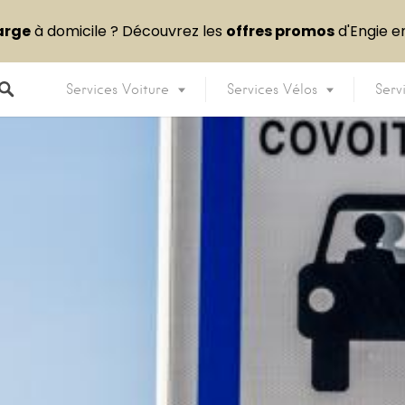
arge
à domicile ? Découvrez les
offres promos
d'Engie 
Services Voiture
Services Vélos
Serv