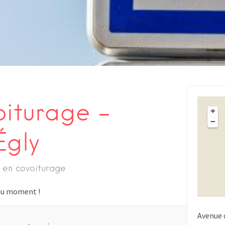
oiturage –
+
−
Égly
 en covoiturage
s du moment !
Avenue 