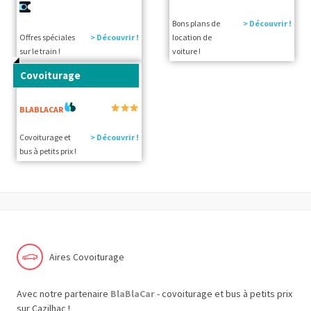
Bons plans de
> Découvrir !
Offres spéciales
> Découvrir !
location de
sur le train !
voiture !
Covoiturage
BLABLACAR
Covoiturage et
> Découvrir !
bus à petits prix !
Aires Covoiturage
Avec notre partenaire
BlaBlaCar
- covoiturage et bus à petits prix
sur Cazilhac !