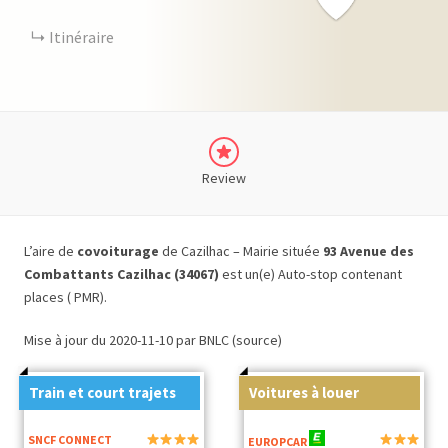
Itinéraire
Review
L’aire de
covoiturage
de Cazilhac – Mairie située
93 Avenue des
Combattants Cazilhac (34067)
est un(e) Auto-stop contenant
places ( PMR).
Mise à jour du 2020-11-10 par BNLC (source)
Train et court trajets
Voitures à louer
SNCF CONNECT
EUROPCAR