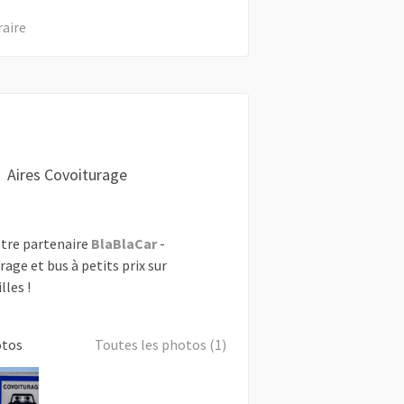
raire
Aires Covoiturage
tre partenaire
BlaBlaCar
-
rage et bus à petits prix sur
lles !
otos
Toutes les photos (1)