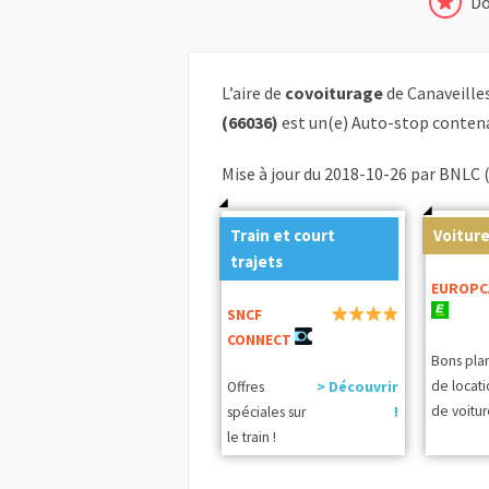
Do
L’aire de
covoiturage
de Canaveille
(66036)
est un(e) Auto-stop contena
Mise à jour du 2018-10-26 par BNLC 
Train et court
Voiture
trajets
EUROPC
SNCF
CONNECT
Bons pla
de locat
Offres
> Découvrir
de voitur
spéciales sur
!
le train !