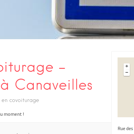
oiturage –
+
−
 à Canaveilles
 en covoiturage
s du moment !
Rue des 