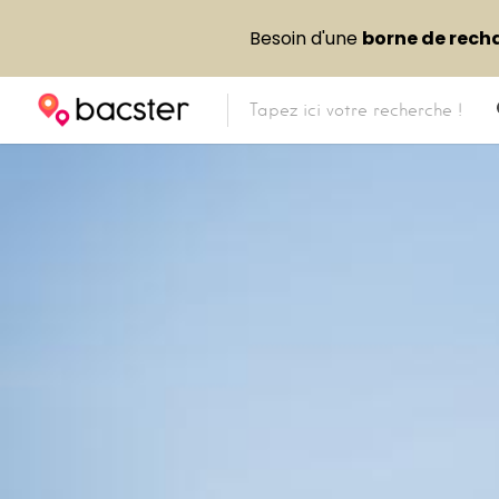
Besoin d'une
borne de rech