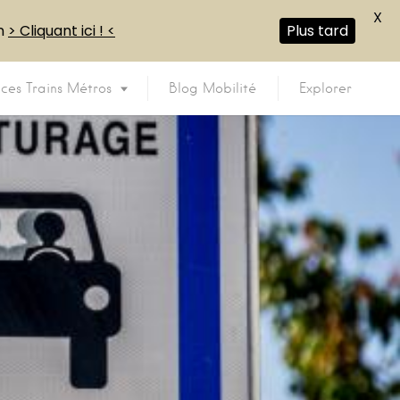
X
en
> Cliquant ici ! <
Plus tard
ices Trains Métros
Blog Mobilité
Explorer