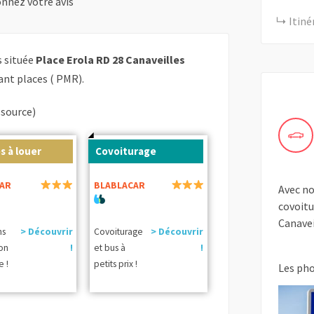
nnez votre avis
Itiné
s située
Place Erola RD 28 Canaveilles
nt places ( PMR).
(source)
s à louer
Covoiturage
AR
BLABLACAR
Avec no
covoitu
Canavei
ns
> Découvrir
Covoiturage
> Découvrir
ion
!
et bus à
!
e !
petits prix !
Les ph