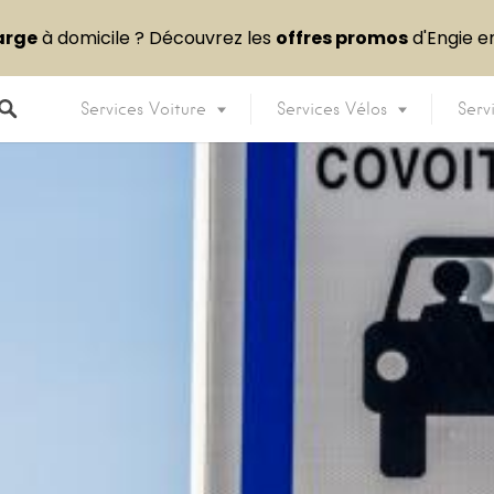
arge
à domicile ? Découvrez les
offres promos
d'Engie 
Services Voiture
Services Vélos
Serv