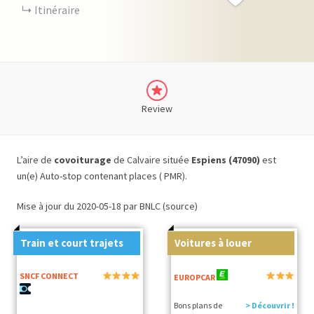
Itinéraire
Review
L’aire de
covoiturage
de Calvaire située
Espiens (47090)
est
un(e) Auto-stop contenant places ( PMR).
Mise à jour du 2020-05-18 par BNLC (source)
Train et court trajets
Voitures à louer
SNCF CONNECT
EUROPCAR
Bons plans de
> Découvrir !