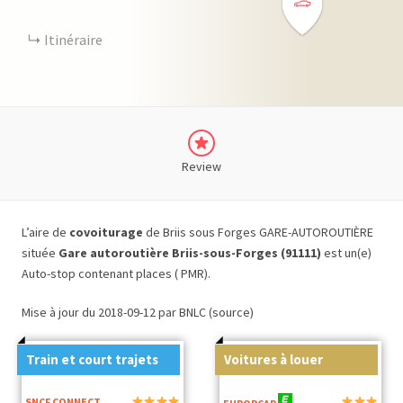
Itinéraire
Review
L’aire de
covoiturage
de Briis sous Forges GARE-AUTOROUTIÈRE
située
Gare autoroutière Briis-sous-Forges (91111)
est un(e)
Auto-stop contenant places ( PMR).
Mise à jour du 2018-09-12 par BNLC (source)
Train et court trajets
Voitures à louer
SNCF CONNECT