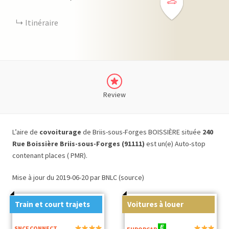
Itinéraire
Review
L’aire de
covoiturage
de Briis-sous-Forges BOISSIÈRE située
240
Rue Boissière Briis-sous-Forges (91111)
est un(e) Auto-stop
contenant places ( PMR).
Mise à jour du 2019-06-20 par BNLC (source)
Train et court trajets
Voitures à louer
SNCF CONNECT