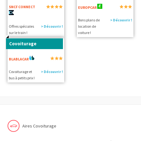
SNCF CONNECT
EUROPCAR
Bons plans de
> Découvrir !
Offres spéciales
> Découvrir !
location de
sur le train !
voiture !
Covoiturage
BLABLACAR
Covoiturage et
> Découvrir !
bus à petits prix !
Aires Covoiturage