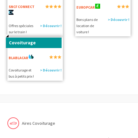
SNCF CONNECT
EUROPCAR
Bons plans de
> Découvrir !
Offres spéciales
> Découvrir !
location de
sur le train !
voiture !
Covoiturage
BLABLACAR
Covoiturage et
> Découvrir !
bus à petits prix !
Aires Covoiturage