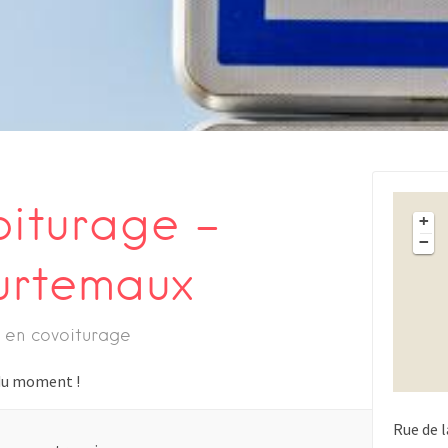
oiturage –
+
−
urtemaux
 en covoiturage
s du moment !
Rue de l