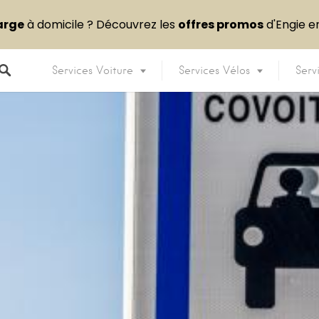
arge
à domicile ? Découvrez les
offres promos
d'Engie 
Services Voiture
Services Vélos
Serv