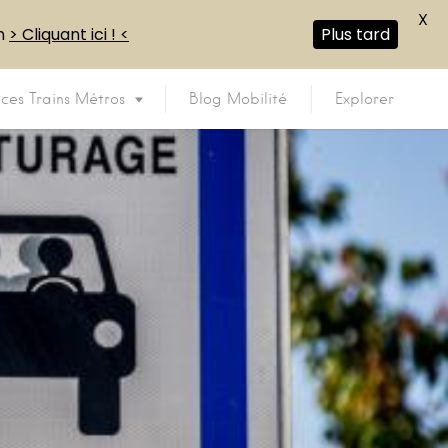
X
en
> Cliquant ici ! <
Plus tard
ices Trains Métros
Blog Mobilité
Explorer