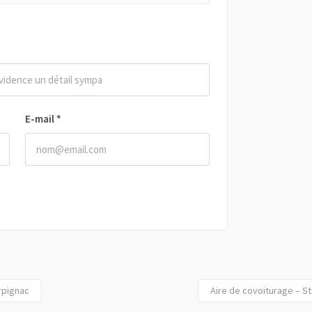
E-mail
*
rpignac
Aire de covoiturage – S