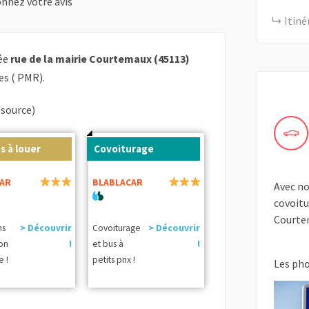
nnez votre avis
Itiné
uée
rue de la mairie Courtemaux (45113)
es ( PMR).
(source)
s à louer
Covoiturage
AR
BLABLACAR
Avec no
covoitu
Courte
ns
> Découvrir
Covoiturage
> Découvrir
ion
!
et bus à
!
e !
petits prix !
Les ph