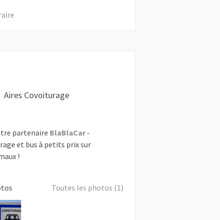
raire
Aires Covoiturage
tre partenaire
BlaBlaCar
-
rage et bus à petits prix sur
maux !
otos
Toutes les photos (1)