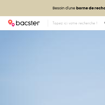
Besoin d'une
borne de rech