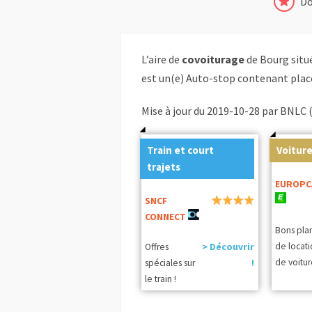
Do
L’aire de
covoiturage
de Bourg sit
est un(e) Auto-stop contenant plac
Mise à jour du 2019-10-28 par BNLC 
Train et court
Voiture
trajets
EUROPC
SNCF
CONNECT
Bons pla
de locat
Offres
> Découvrir
de voitur
spéciales sur
!
le train !