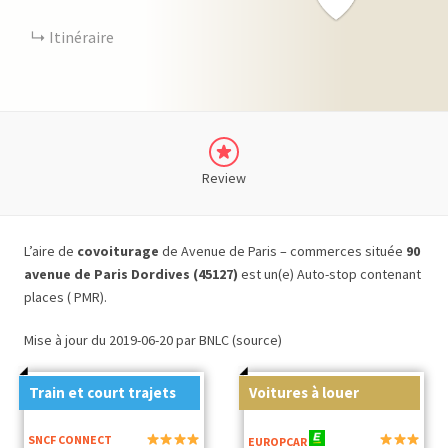
Itinéraire
Review
L’aire de
covoiturage
de Avenue de Paris – commerces située
90
avenue de Paris Dordives (45127)
est un(e) Auto-stop contenant
places ( PMR).
Mise à jour du 2019-06-20 par BNLC (source)
Train et court trajets
Voitures à louer
SNCF CONNECT
EUROPCAR