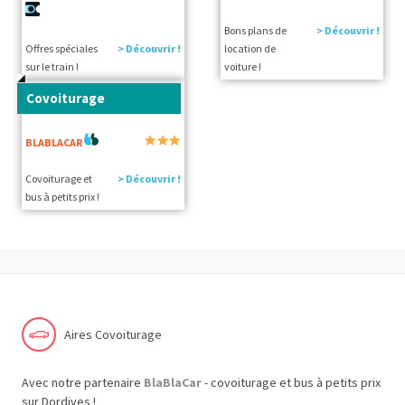
Bons plans de
> Découvrir !
Offres spéciales
> Découvrir !
location de
sur le train !
voiture !
Covoiturage
BLABLACAR
Covoiturage et
> Découvrir !
bus à petits prix !
Aires Covoiturage
Avec notre partenaire
BlaBlaCar
- covoiturage et bus à petits prix
sur Dordives !