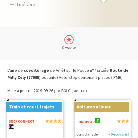
Itinéraire
Review
L’aire de
covoiturage
de Arrêt sur le Pouce n°7 située
Route de
Milly Cély (77065)
est un(e) Auto-stop contenant places ( PMR).
Mise à jour du 2019-09-26 par BNLC (source)
Train et court trajets
Voitures à louer
SNCF CONNECT
EUROPCAR
Bons plans de
> Découvrir !