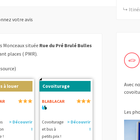
Itiné
nnez votre avis
us Monceaux située
Rue du Pré Brulé Bulles
nt places ( PMR).
(source)
Avec no
s à louer
Covoiturage
covoitu
AR
BLABLACAR
Les ph
ns
> Découvrir
Covoiturage
> Découvrir
ion
!
et bus à
!
e !
petits prix !