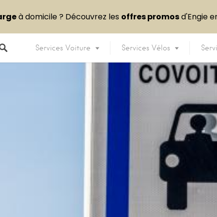
arge
à domicile ? Découvrez les
offres promos
d'Engie 
Services Voiture
Services Vélos
Serv