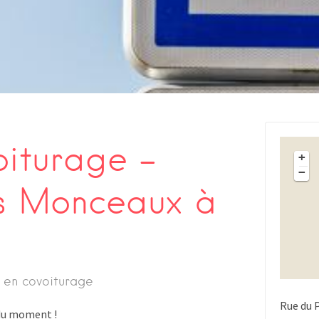
oiturage –
+
−
s Monceaux à
 en covoiturage
Rue du 
s du moment !