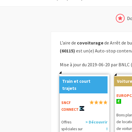
Do
L’aire de
covoiturage
de Arrêt de b
(60115)
est un(e) Auto-stop contena
Mise à jour du 2019-06-20 par BNLC 
Train et court
Voiture
trajets
EUROPC
SNCF
CONNECT
Bons pla
de locat
Offres
> Découvrir
de voitur
spéciales sur
!