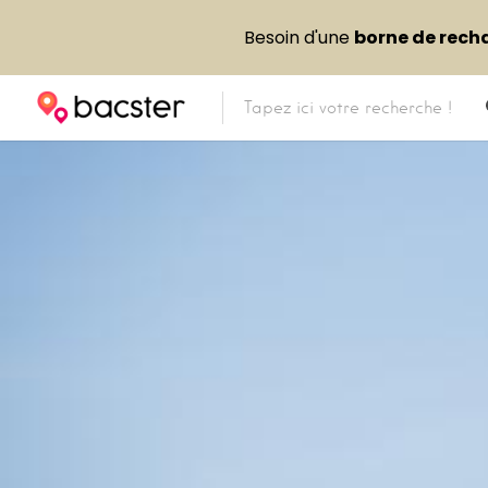
Besoin d'une
borne de rech