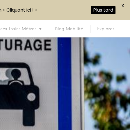
X
en
> Cliquant ici ! <
Plus tard
ices Trains Métros
Blog Mobilité
Explorer