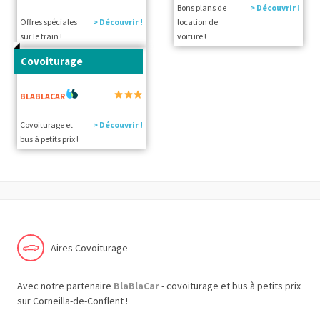
Bons plans de
> Découvrir !
Offres spéciales
> Découvrir !
location de
sur le train !
voiture !
Covoiturage
BLABLACAR
Covoiturage et
> Découvrir !
bus à petits prix !
Aires Covoiturage
Avec notre partenaire
BlaBlaCar
- covoiturage et bus à petits prix
sur Corneilla-de-Conflent !