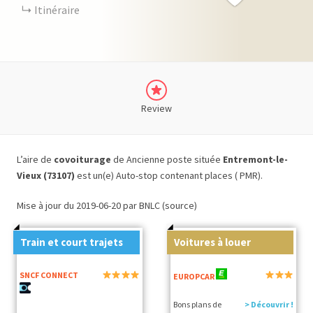
Itinéraire
Review
L’aire de
covoiturage
de Ancienne poste située
Entremont-le-
Vieux (73107)
est un(e) Auto-stop contenant places ( PMR).
Mise à jour du 2019-06-20 par BNLC (source)
Train et court trajets
Voitures à louer
SNCF CONNECT
EUROPCAR
Bons plans de
> Découvrir !