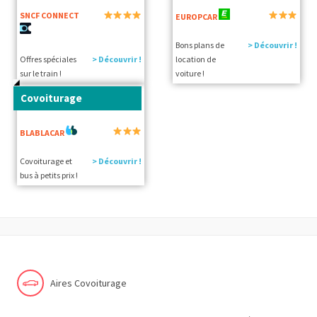
SNCF CONNECT
EUROPCAR
Bons plans de
> Découvrir !
Offres spéciales
> Découvrir !
location de
sur le train !
voiture !
Covoiturage
BLABLACAR
Covoiturage et
> Découvrir !
bus à petits prix !
Aires Covoiturage