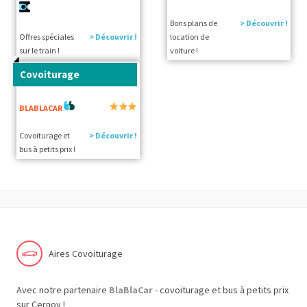
Bons plans de
> Découvrir !
Offres spéciales
> Découvrir !
location de
sur le train !
voiture !
Covoiturage
BLABLACAR
Covoiturage et
> Découvrir !
bus à petits prix !
Aires Covoiturage
Avec notre partenaire
BlaBlaCar
- covoiturage et bus à petits prix
sur Cernoy !