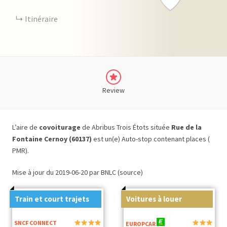
Itinéraire
Review
L’aire de
covoiturage
de Abribus Trois Étots située
Rue de la
Fontaine Cernoy (60137)
est un(e) Auto-stop contenant places (
PMR).
Mise à jour du 2019-06-20 par BNLC (source)
Train et court trajets
Voitures à louer
SNCF CONNECT
EUROPCAR