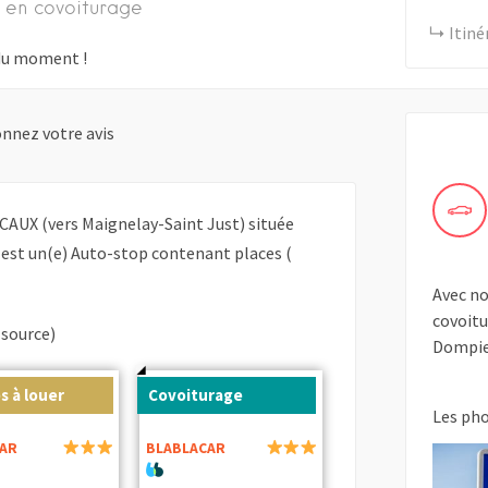
 en covoiturage
Itiné
s du moment !
nnez votre avis
CAUX (vers Maignelay-Saint Just) située
est un(e) Auto-stop contenant places (
Avec no
covoitu
(source)
Dompie
s à louer
Covoiturage
Les ph
AR
BLABLACAR