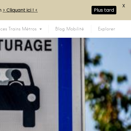
X
en
> Cliquant ici ! <
Plus tard
ices Trains Métros
Blog Mobilité
Explorer