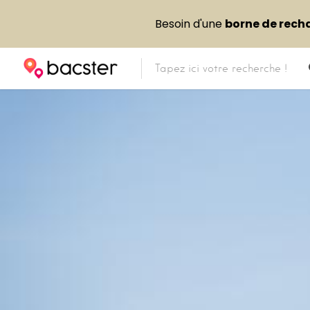
Besoin d'une
borne de rech