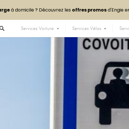
arge
à domicile ? Découvrez les
offres promos
d'Engie 
Services Voiture
Services Vélos
Serv