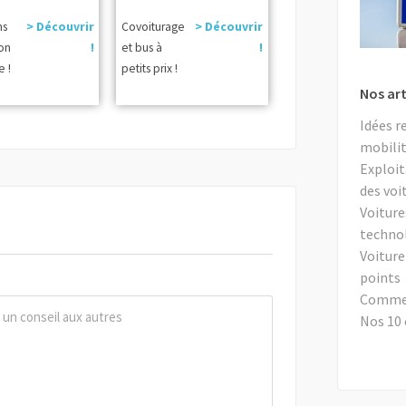
ns
> Découvrir
Covoiturage
> Découvrir
ion
!
et bus à
!
e !
petits prix !
Nos art
Idées r
mobilit
Exploit
des voi
Voiture
techno
Voiture
points
Comment
Nos 10 