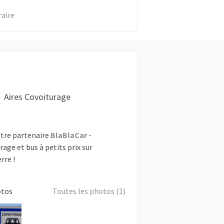
raire
Aires Covoiturage
tre partenaire
BlaBlaCar
-
rage et bus à petits prix sur
rre !
otos
Toutes les photos (1)