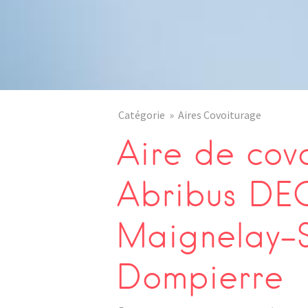
Catégorie
Aires Covoiturage
Aire de cov
Abribus DE
Maignelay-S
Dompierre