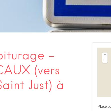
oiturage –
+
−
CAUX (vers
aint Just) à
Place p