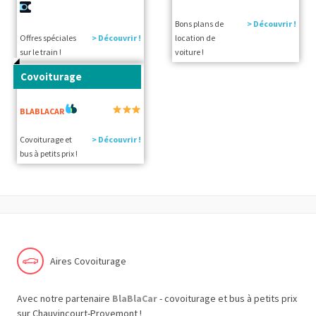
Bons plans de
> Découvrir !
Offres spéciales
> Découvrir !
location de
sur le train !
voiture !
Covoiturage
BLABLACAR
Covoiturage et
> Découvrir !
bus à petits prix !
Aires Covoiturage
Avec notre partenaire
BlaBlaCar
- covoiturage et bus à petits prix
sur Chauvincourt-Provemont !