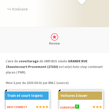
Itinéraire
Review
L’aire de
covoiturage
de ABRI BUS située
GRANDE RUE
Chauvincourt-Provemont (27153)
est un(e) Auto-stop contenant
places ( PMR).
Mise à jour du 2020-04-01 par BNLC (source)
Train et court trajets
Voitures à louer
SNCF CONNECT
EUROPCAR