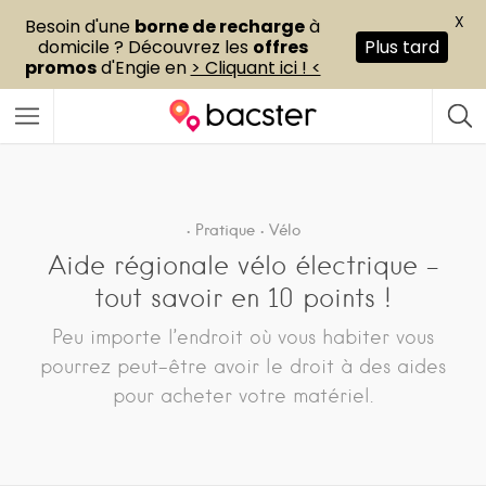
X
Besoin d'une
borne de recharge
à
domicile ? Découvrez les
offres
Plus tard
promos
d'Engie en
> Cliquant ici ! <
Pratique
Vélo
Aide régionale vélo électrique –
tout savoir en 10 points !
Peu importe l’endroit où vous habiter vous
pourrez peut-être avoir le droit à des aides
pour acheter votre matériel.